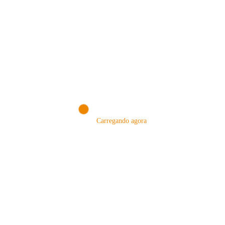
VISITE NOSSA LOJA ON-LINE
NA AMAZON
Conheça produtos que selecionamos somente para você!
Carregando agora
VISITAR AGORA!