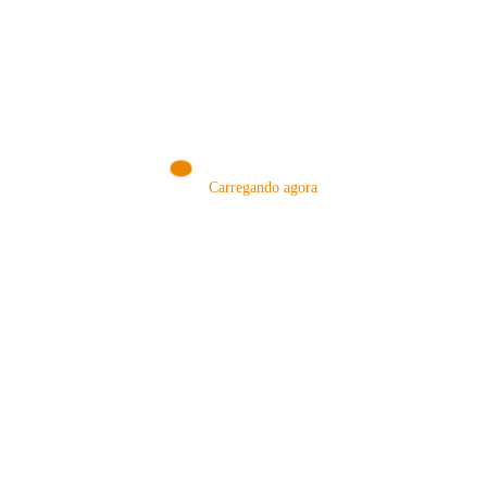
dos Tipos e Métodos
Guia completo sobre acidez no café: tipos, métodos de
extração e técnicas para realçar ou…
Consulte Mais Informação
Renato Shishido
Carregando agora
18 de agosto de 2025