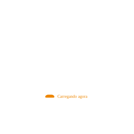
MÉTODOS
Carregando agora
A Febre do Cold Brew: Como o
Sensorial do Café: Percolação vs
Café Gelado Conquistou o Mundo
Infusão – Como os Métodos