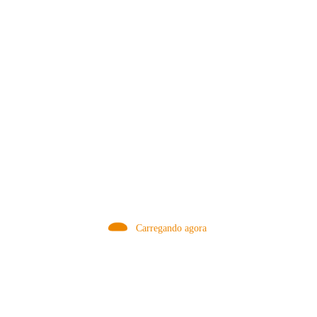
MÉTODOS
Carregando agora
A Febre do Cold Brew: Como o
Sensorial do Café: Percolação vs
Café Gelado Conquistou o Mundo
Infusão – Como os Métodos