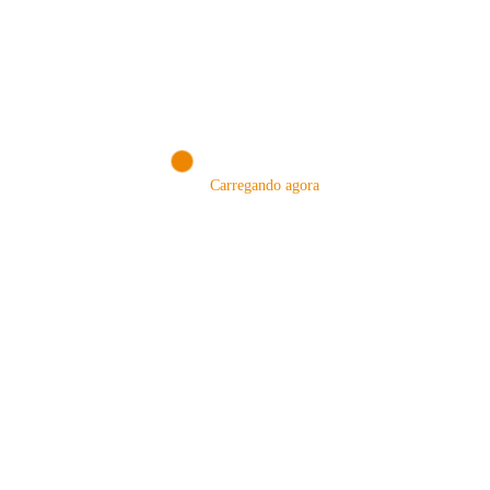
VISITE NOSSA LOJA ON-LINE
NA AMAZON
Conheça produtos que selecionamos somente para você!
VISITAR AGORA!
Carregando agora
MÉTODOS