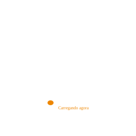
Consulte Mais Informação
Renato Shishido
NOSSA LOJA!
Carregando agora
VISITE NOSSA LOJA ON-LINE
NA AMAZON