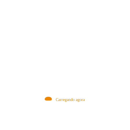
Tag
Café
Cafeteira
Espresso
Nespresso
Preparo
Carregando agora