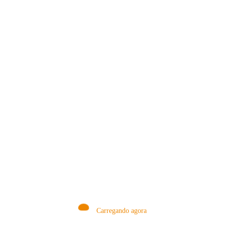
Consulte Mais Informação
Renato Shishido
10 de outubro de 2025
Carregando agora