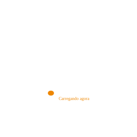
MÉTODOS
Carregando agora
A Febre do Cold Brew: Como o
Sensorial do Café: Percolação vs
Café Gelado Conquistou o Mundo
Infusão – Como os Métodos