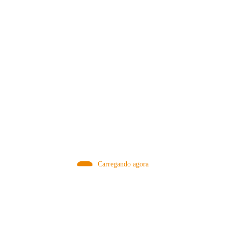
MÉTODOS
Carregando agora
A Febre do Cold Brew: Como o
Sensorial do Café: Percolação vs
Café Gelado Conquistou o Mundo
Infusão – Como os Métodos