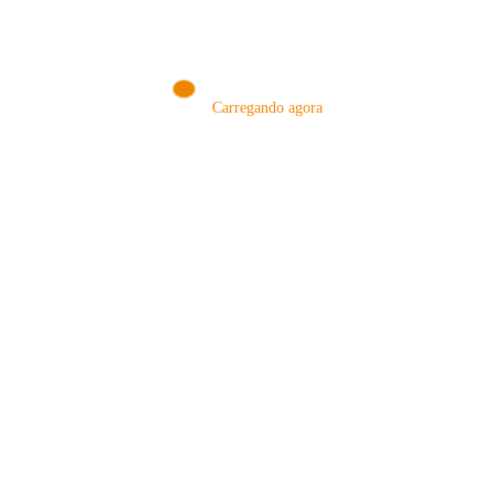
Carregando agora
MÉTODOS
A Febre do Cold Brew: Como o
Sensorial do Café: Percolação vs
Café Gelado Conquistou o Mundo
Infusão – Como os Métodos