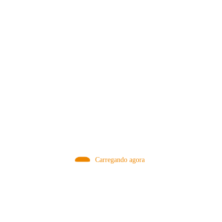
MÉTODOS
Carregando agora
A Febre do Cold Brew: Como o
Sensorial do Café: Percolação vs
Café Gelado Conquistou o Mundo
Infusão – Como os Métodos