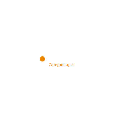
VISITE NOSSA LOJA ON-LINE
NA AMAZON
Conheça produtos que selecionamos somente para você!
Carregando agora
VISITAR AGORA!