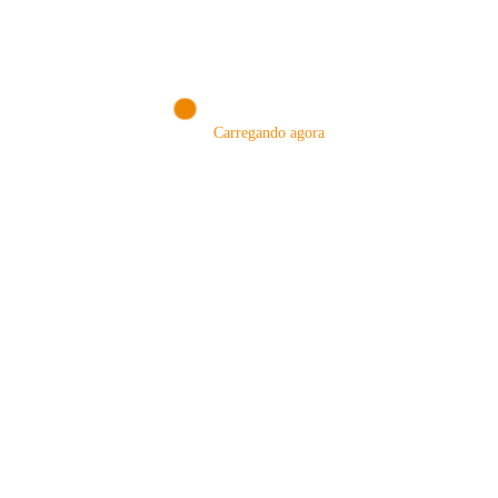
VISITAR AGORA!
Carregando agora
MÉTODOS