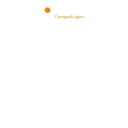
Carregando agora
MÉTODOS
A Febre do Cold Brew: Como o
Sensorial do Café: Percolação vs
Café Gelado Conquistou o Mundo
Infusão – Como os Métodos
Transformam sua Xícara