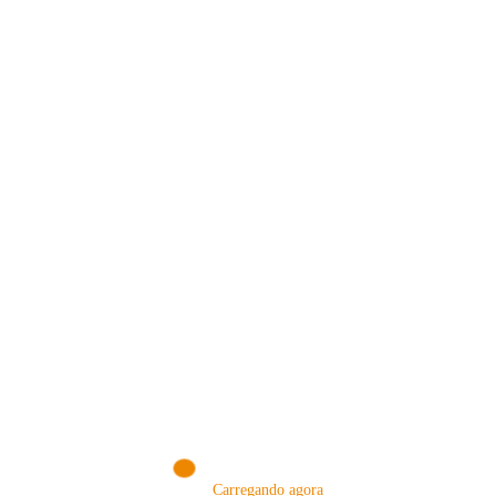
VISITE NOSSA LOJA ON-LINE
NA AMAZON
Conheça produtos que selecionamos somente para você!
VISITAR AGORA!
Carregando agora