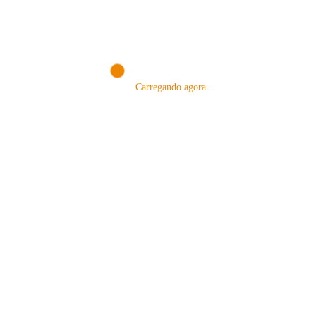
VISITAR AGORA!
Carregando agora
MÉTODOS