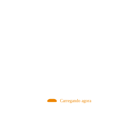
MÉTODOS
Carregando agora
A Febre do Cold Brew: Como o
Sensorial do Café: Percolação vs
Café Gelado Conquistou o Mundo
Infusão – Como os Métodos