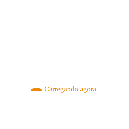
Carregando agora