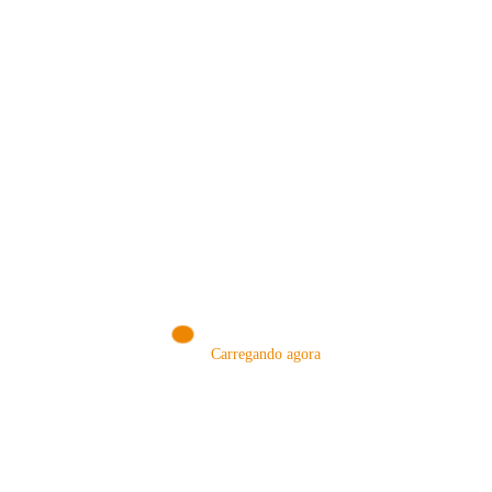
MÉTODOS
Carregando agora
A Febre do Cold Brew: Como o
Sensorial do Café: Percolação vs
Café Gelado Conquistou o Mundo
Infusão – Como os Métodos