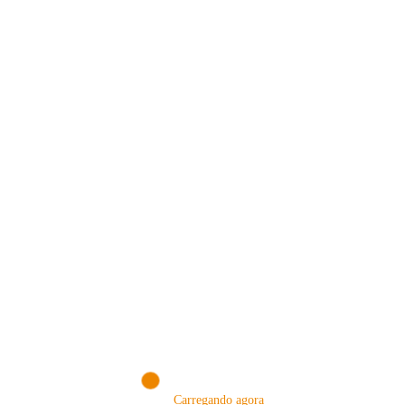
VISITE NOSSA LOJA ON-LINE
NA AMAZON
Conheça produtos que selecionamos somente para você!
VISITAR AGORA!
Carregando agora