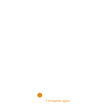
24 de abril de 2025
Método V60: O Guia Completo
Se você é um apaixonado por café e busca um método de
preparo que valorize…
Consulte Mais Informação
Renato Shishido
Carregando agora