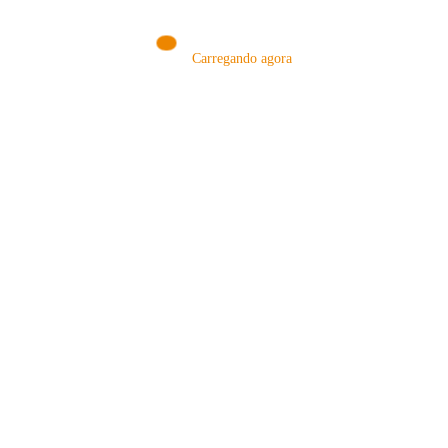
Carregando agora
MÉTODOS
A Febre do Cold Brew: Como o
Sensorial do Café: Percolação vs
Café Gelado Conquistou o Mundo
Infusão – Como os Métodos
Transformam sua Xícara