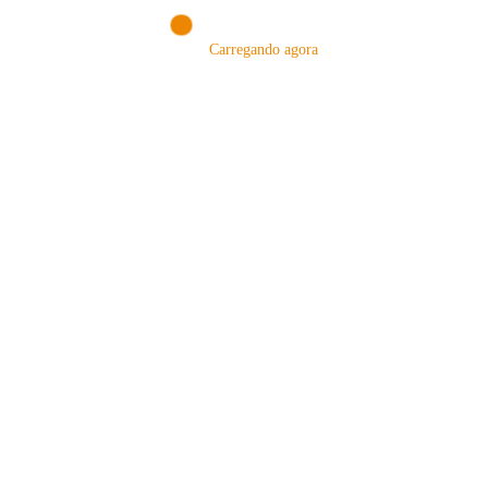
NOSSA LOJA!
Carregando agora
VISITE NOSSA LOJA ON-LINE
NA AMAZON
Conheça produtos que selecionamos somente para você!
VISITAR AGORA!