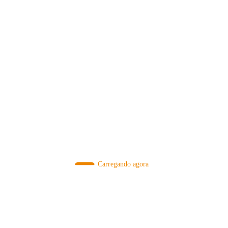
MÉTODOS
Carregando agora
A Febre do Cold Brew: Como o
Sensorial do Café: Percolação vs
Café Gelado Conquistou o Mundo
Infusão – Como os Métodos