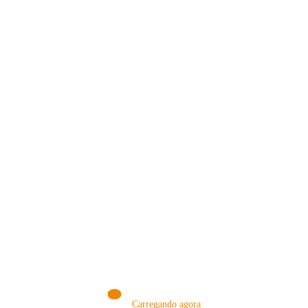
VISITE NOSSA LOJA ON-LINE
NA AMAZON
Conheça produtos que selecionamos somente para você!
VISITAR AGORA!
Carregando agora