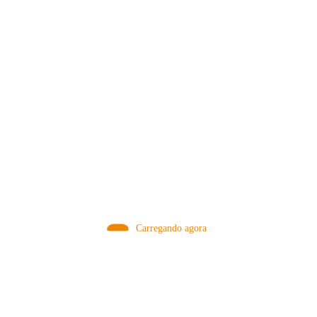
MÉTODOS
Carregando agora
A Febre do Cold Brew: Como o
Sensorial do Café: Percolação vs
Café Gelado Conquistou o Mundo
Infusão – Como os Métodos