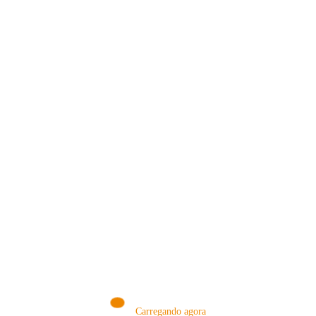
VISITE NOSSA LOJA ON-LINE
NA AMAZON
Conheça produtos que selecionamos somente para você!
VISITAR AGORA!
Carregando agora