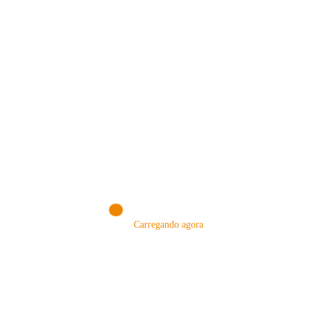
MÉTODOS
Carregando agora
A Febre do Cold Brew: Como o
Sensorial do Café: Percolação vs
Café Gelado Conquistou o Mundo
Infusão – Como os Métodos