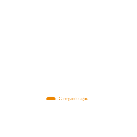
MÉTODOS
Carregando agora
A Febre do Cold Brew: Como o
Sensorial do Café: Percolação vs
Café Gelado Conquistou o Mundo
Infusão – Como os Métodos