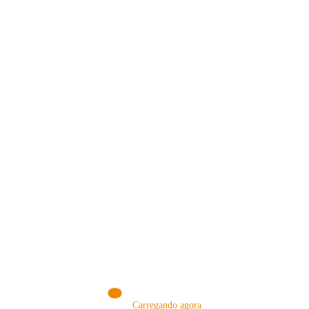
VISITE NOSSA LOJA ON-LINE
NA AMAZON
Conheça produtos que selecionamos somente para você!
VISITAR AGORA!
Carregando agora