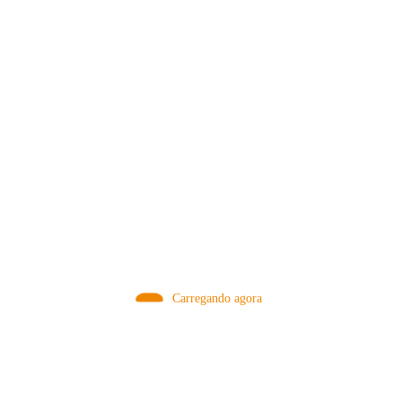
VISITAR AGORA!
MÉTODOS
Carregando agora
A Febre do Cold Brew: Como o
Sensorial do Café: Percolação vs