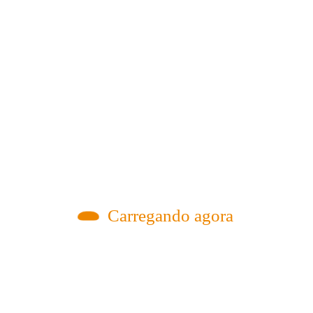
Carregando agora