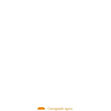
VISITE NOSSA LOJA ON-LINE
NA AMAZON
Conheça produtos que selecionamos somente para você!
VISITAR AGORA!
Carregando agora