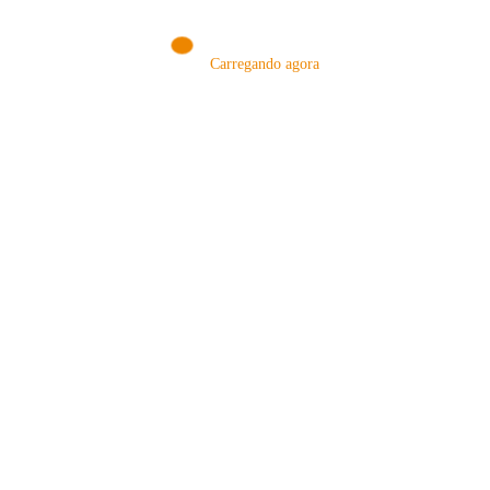
Carregando agora
MÉTODOS
A Febre do Cold Brew: Como o
Sensorial do Café: Percolação vs
Café Gelado Conquistou o Mundo
Infusão – Como os Métodos
Transformam sua Xícara