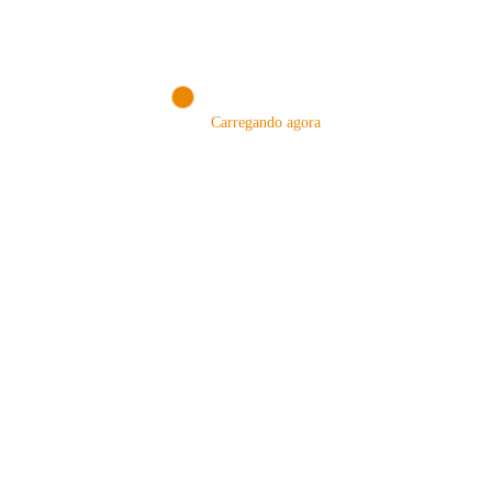
VISITAR AGORA!
Carregando agora
MÉTODOS
A Febre do Cold Brew: Como o
Sensorial do Café: Percolação vs