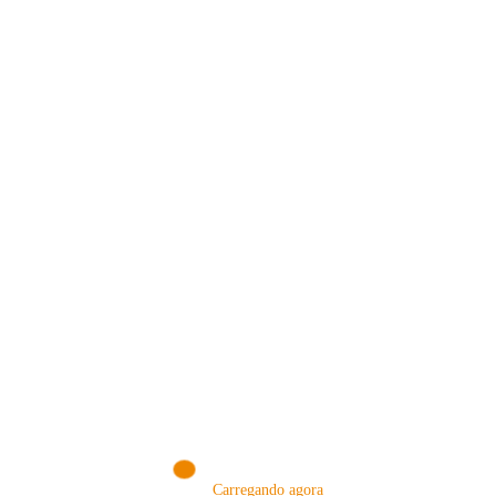
VISITE NOSSA LOJA ON-LINE
NA AMAZON
Conheça produtos que selecionamos somente para você!
VISITAR AGORA!
Carregando agora