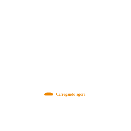
MÉTODOS
Carregando agora
A Febre do Cold Brew: Como o
Sensorial do Café: Percolação vs
Café Gelado Conquistou o Mundo
Infusão – Como os Métodos