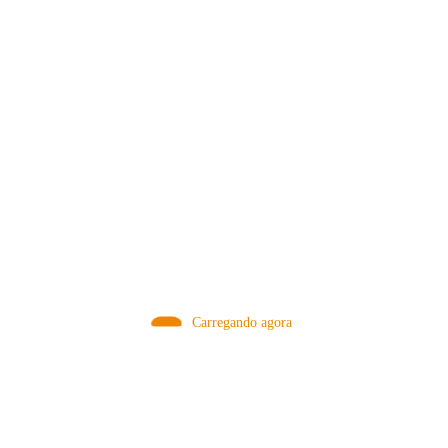
MÉTODOS
Carregando agora
A Febre do Cold Brew: Como o
Sensorial do Café: Percolação vs
Café Gelado Conquistou o Mundo
Infusão – Como os Métodos