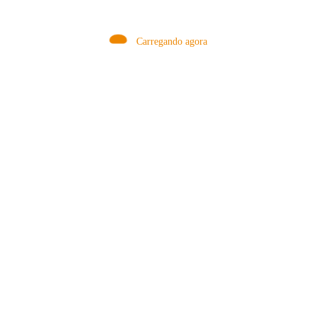
Carregando agora
MÉTODOS
A Febre do Cold Brew: Como o
Sensorial do Café: Percolação vs
Café Gelado Conquistou o Mundo
Infusão – Como os Métodos
Transformam sua Xícara