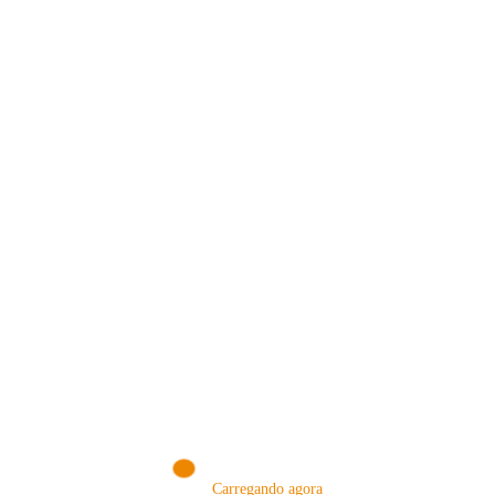
VISITE NOSSA LOJA ON-LINE
NA AMAZON
Conheça produtos que selecionamos somente para você!
VISITAR AGORA!
Carregando agora