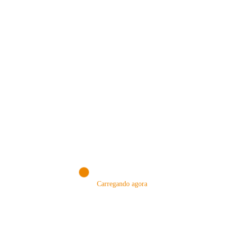
tinha ouvido falar nesses…
Renato Shishido
Consulte Mais Informação
NOSSA LOJA!
Carregando agora
VISITE NOSSA LOJA ON-LINE
NA AMAZON