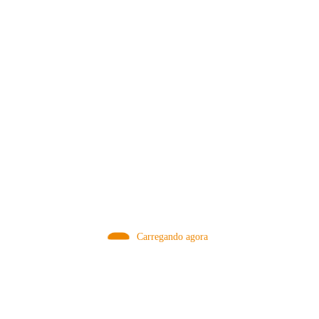
VISITAR AGORA!
MÉTODOS
Carregando agora
A Febre do Cold Brew: Como o
Sensorial do Café: Percolação vs