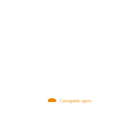
MÉTODOS
Carregando agora
A Febre do Cold Brew: Como o
Sensorial do Café: Percolação vs
Café Gelado Conquistou o Mundo
Infusão – Como os Métodos