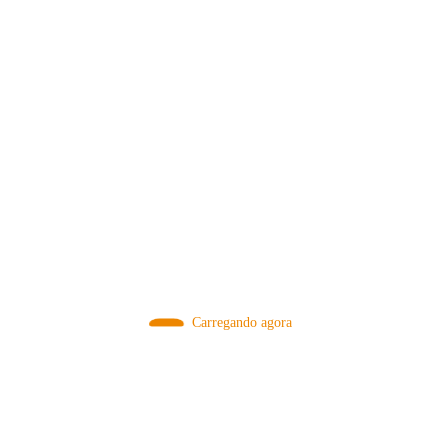
MÉTODOS
Carregando agora
A Febre do Cold Brew: Como o
Sensorial do Café: Percolação vs
Café Gelado Conquistou o Mundo
Infusão – Como os Métodos