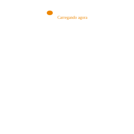
Carregando agora
MÉTODOS
A Febre do Cold Brew: Como o
Sensorial do Café: Percolação vs
Café Gelado Conquistou o Mundo
Infusão – Como os Métodos
Transformam sua Xícara