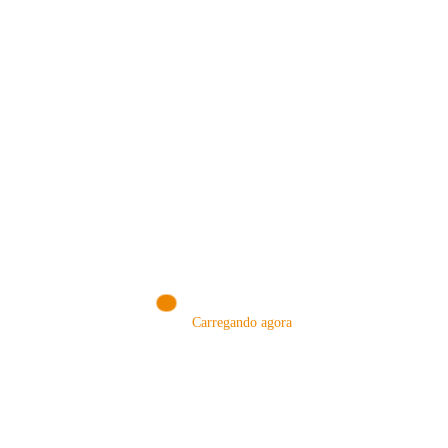
MÉTODOS
Carregando agora
A Febre do Cold Brew: Como o
Sensorial do Café: Percolação vs
Café Gelado Conquistou o Mundo
Infusão – Como os Métodos