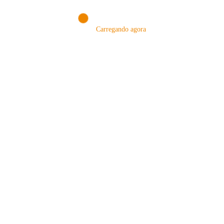
Carregando agora
MÉTODOS
A Febre do Cold Brew: Como o
Sensorial do Café: Percolação vs
Café Gelado Conquistou o Mundo
Infusão – Como os Métodos
Transformam sua Xícara