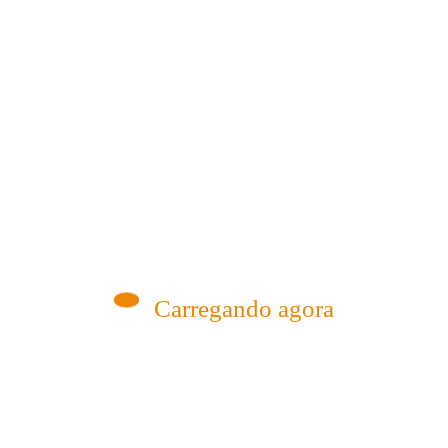
Carregando agora