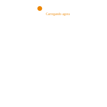
Carregando agora
MÉTODOS
A Febre do Cold Brew: Como o
Sensorial do Café: Percolação vs
Café Gelado Conquistou o Mundo
Infusão – Como os Métodos
Transformam sua Xícara